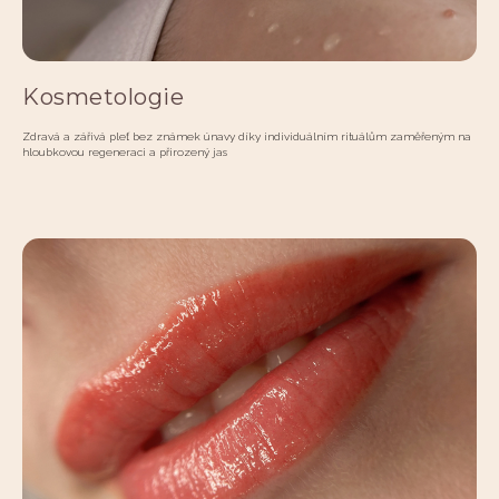
Kosmetologie
Zdravá a zářivá pleť bez známek únavy díky individuálním rituálům zaměřeným na
hloubkovou regeneraci a přirozený jas