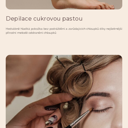
Depilace cukrovou pastou
Hedvábně hladká pokožka bez podráždění a zarůstajících chloupků díky nejšetrnější
přírodní metodě odstranění chloupků