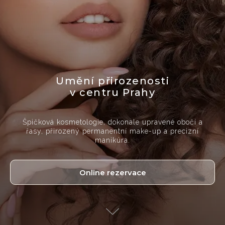
Umění přirozenosti
v centru Prahy
Špičková kosmetologie, dokonale upravené obočí a
řasy, přirozený permanentní make-up a precizní
manikúra.
Online rezervace