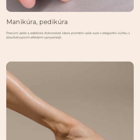
Manikúra, pedikúra
Precizní péče a estetická dokonalost, která promění vaše ruce v elegantní vizitku s
dlouhotrvajícím efektem upravenosti