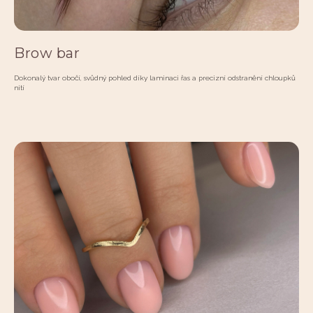
Brow bar
Dokonalý tvar obočí, svůdný pohled díky laminaci řas a precizní odstranění chloupků
nití